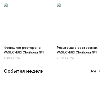
Франшиза ресторана
Розыгрыш в ресторанах
VASILCHUKI Chaihona №1
VASILCHUKI Chaihona №1
1 июля 2026
20 мая 2026
События недели
Все
Музыкальные программы