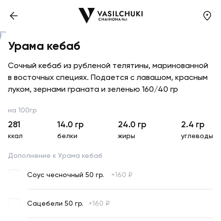
Урама кебаб
Сочный кебаб из рубленой телятины, маринованной
в восточных специях. Подается с лавашом, красным
луком, зернами граната и зеленью 160/40 гр
на 100гр
281
14.0
гр
24.0
гр
2.4
гр
ккал
белки
жиры
углеводы
Дополнение к Урама кебаб
Соус чесночный 50 гр.
+
160
₽
Сацебели 50 гр.
+
160
₽