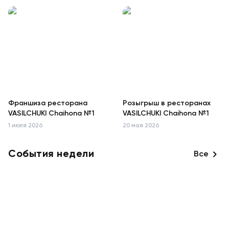
Франшиза ресторана
Розыгрыш в ресторанах
VASILCHUKI Chaihona №1
VASILCHUKI Chaihona №1
1 июля 2026
20 мая 2026
События недели
Все
Музыкальные программы