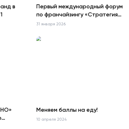
анд в
Первый международный форум
1
по франчайзингу «Стратегия
лидера»
31 января 2026
ИНО»
Меняем баллы на еду!
ю
10 апреля 2024