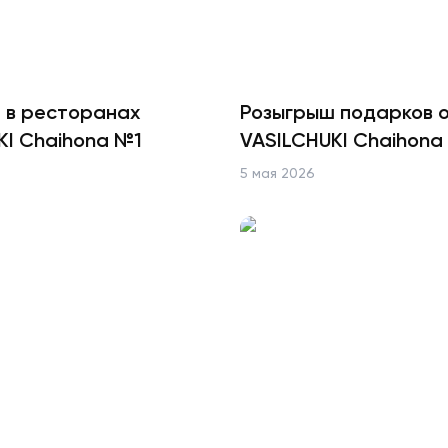
 в ресторанах
Розыгрыш подарков 
KI Chaihona №1
VASILCHUKI Chaihona
ТайРай
5 мая 2026