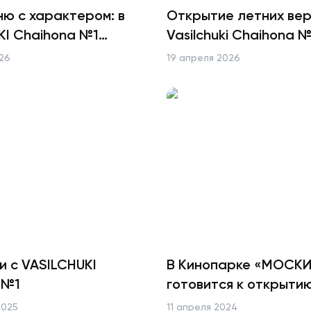
ню с характером: в
Открытие летних вер
KI Chaihona №1
Vasilchuki Chaihona №
тся блюда с соусами
26
19 апреля 2026
и с VASILCHUKI
В Кинопарке «МОСК
 №1
готовится к открыти
ресторан «ХОЛОП»
2025
11 апреля 2024