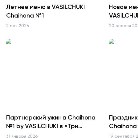
Летнее меню в VASILCHUKI
Новое ме
Chaihona №1
VASILCHU
запускаю
2 мая 2026
20 апреля 20
PIKADOR
Партнерский ужин в Chaihona
Праздник
№1 by VASILCHUKI в «Три
Chaihona
вокзала. Депо»
31 января 2026
19 сентября 