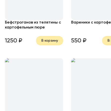
Бефстроганов из телятины с
Вареники с картоф
картофельным пюре
1250
₽
550
₽
В корзину
В