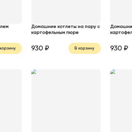
елем
Домашние котлеты на пару с
Домашние
картофельным пюре
картофе
930
₽
930
₽
 корзину
В корзину