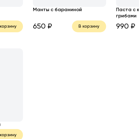
Манты с бараниной
Паста с 
е
грибами
650
₽
990
₽
 корзину
В корзину
й
 корзину