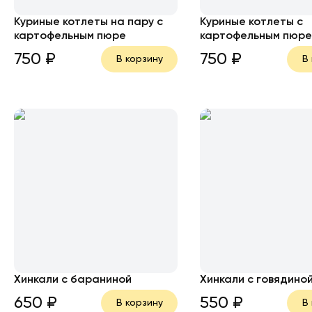
Куриные котлеты на пару с
Куриные котлеты с
картофельным пюре
картофельным пюр
750
₽
750
₽
В корзину
В
Хинкали с бараниной
Хинкали с говядино
650
₽
550
₽
В корзину
В