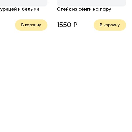
курицей и белыми
Стейк из сёмги на пару
1550
₽
В корзину
В корзину