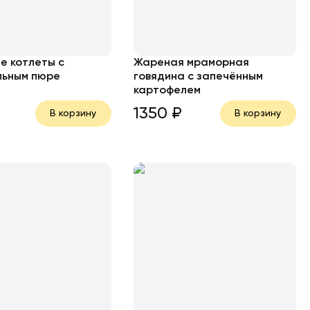
 котлеты с
Жареная мраморная
льным пюре
говядина с запечённым
картофелем
1350
₽
В корзину
В корзину