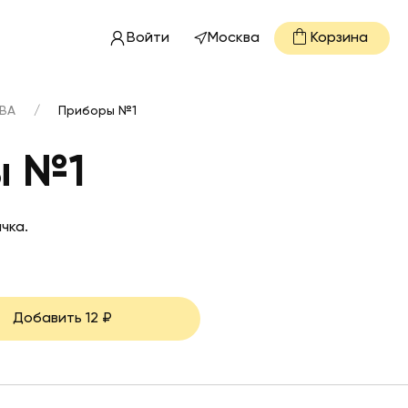
Войти
Москва
Корзина
ВА
/
Приборы №1
ы №1
чка.
Добавить
12
₽