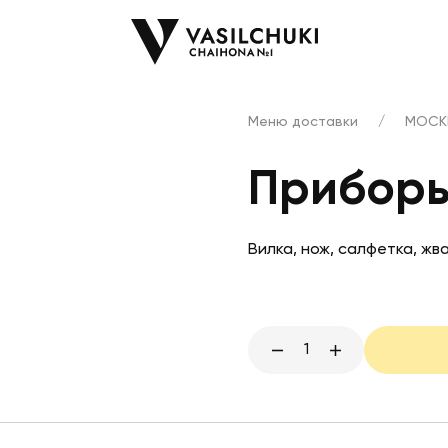
Меню доставки
/
МОСК
Прибор
Вилка, нож, салфетка, жва
1