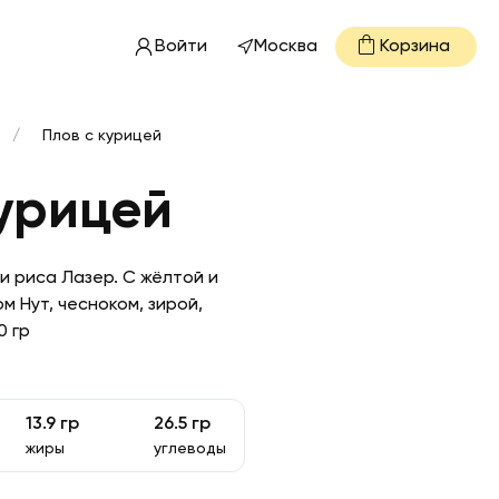
Войти
Москва
Корзина
/
Плов с курицей
курицей
 и риса Лазер. С жёлтой и
м Нут, чесноком, зирой,
0 гр
13.9
гр
26.5
гр
жиры
углеводы