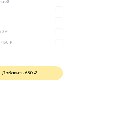
рицей
50
₽
+
150
₽
Добавить
650
₽