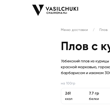
Меню доставки
/
Плов
Плов с 
Узбекский плов из курицы
красной морковью, горохо
барбарисом и изюмом 30
на 100гр
261
7.7
гр
ккал
белки