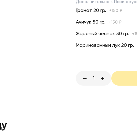
Дополнительно к Плов с ку
Гранат 20 гр.
+
150
₽
Ачичук 50 гр.
+
150
₽
Жареный чеснок 30 гр.
+
1
Маринованный лук 20 гр.
1
ду