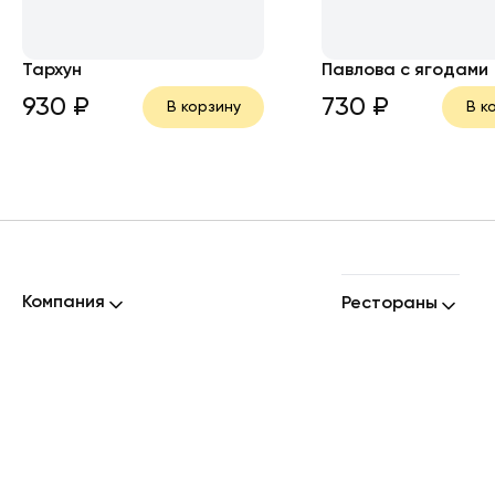
Тархун
Павлова с ягодами
930
₽
730
₽
В корзину
В к
Компания
Рестораны