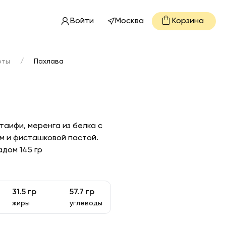
Войти
Москва
Корзина
рты
/
Пахлава
а
таифи, меренга из белка с
м и фисташковой пастой.
дом 145 гр
31.5
гр
57.7
гр
жиры
углеводы