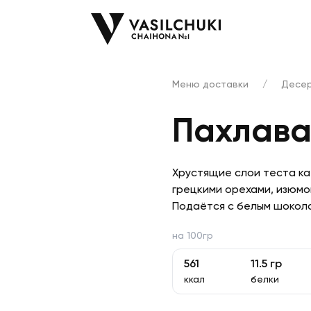
Меню доставки
/
Десе
Пахлав
Хрустящие слои теста ка
грецкими орехами, изюмо
Подаётся с белым шокола
на 100гр
561
11.5
гр
ккал
белки