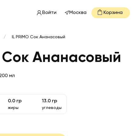
Войти
Москва
Корзина
/
IL PRIMO Сок Ананасовый
O Сок Ананасовый
200 мл
0.0
гр
13.0
гр
жиры
углеводы