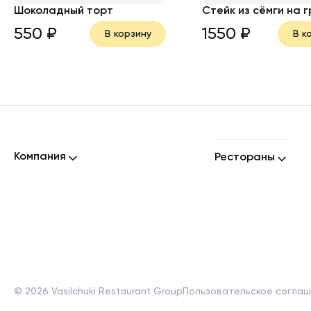
Шоколадный торт
Стейк из сёмги на 
550
₽
1550
₽
В корзину
В к
Компания
Рестораны
©
2026
Vasilchuki Restaurant Group
Пользовательское согла