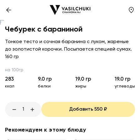
Чебурек с бараниной
Тонкое тесто и сочная баранина с луком, жареные
до золотистой корочки. Посыпается специей сумах.
160 гр
на 100гр
283
9.0
гр
19.0
гр
19.0
гр
ккал
белки
жиры
углеводы
1
Добавить
550
₽
Рекомендуем к этому блюду