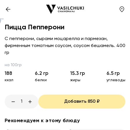
Пицца Пепперони
С пепперони, сырами моцарелла и пармезан,
фирменным томатным соусом, соусом бешамель. 400
гр
на 100гр
188
6.2
гр
15.3
гр
6.5
гр
ккал
белки
жиры
углеводы
1
Добавить
850
₽
Рекомендуем к этому блюду