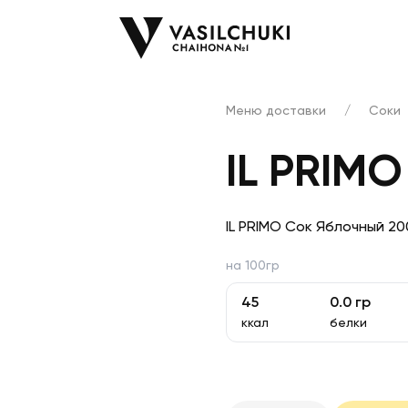
Меню доставки
/
Соки
IL PRIM
IL PRIMO Сок Яблочный 20
на 100гр
45
0.0
гр
ккал
белки