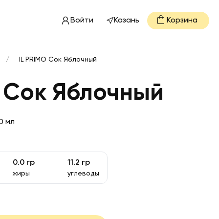
Войти
Казань
Корзина
/
IL PRIMO Сок Яблочный
O Сок Яблочный
0 мл
0.0
гр
11.2
гр
жиры
углеводы