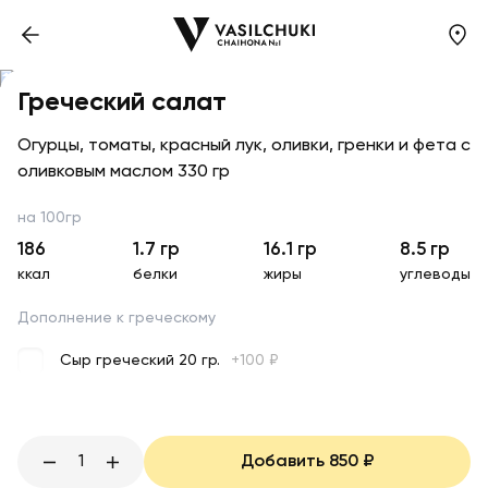
Греческий салат
Огурцы, томаты, красный лук, оливки, гренки и фета с
оливковым маслом 330 гр
на 100гр
186
1.7
гр
16.1
гр
8.5
гр
ккал
белки
жиры
углеводы
Дополнение к греческому
Сыр греческий 20 гр.
+
100
₽
1
Добавить
850
₽