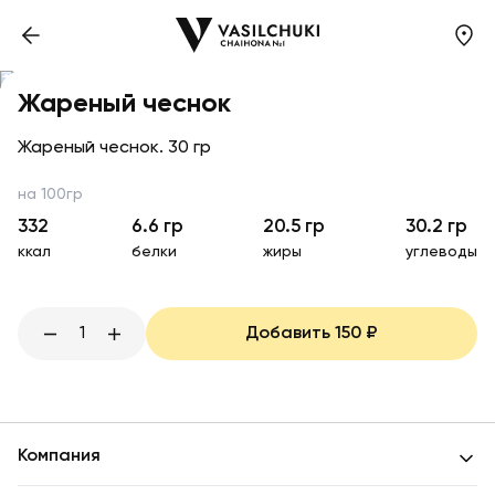
Жареный чеснок
Жареный чеснок. 30 гр
на 100гр
332
6.6
гр
20.5
гр
30.2
гр
ккал
белки
жиры
углеводы
1
Добавить
150
₽
Компания