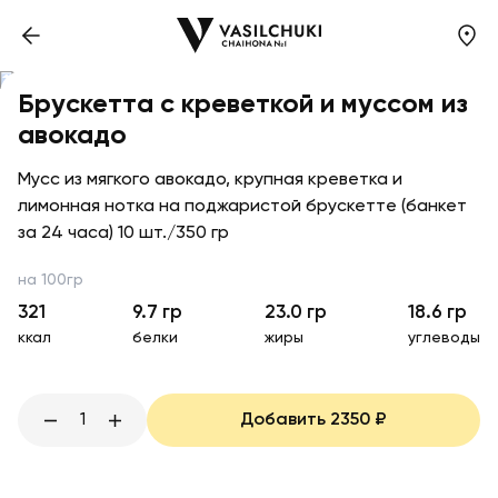
Брускетта с креветкой и муссом из
авокадо
Мусс из мягкого авокадо, крупная креветка и
лимонная нотка на поджаристой брускетте (банкет
за 24 часа) 10 шт./350 гр
на 100гр
321
9.7
гр
23.0
гр
18.6
гр
ккал
белки
жиры
углеводы
1
Добавить
2350
₽