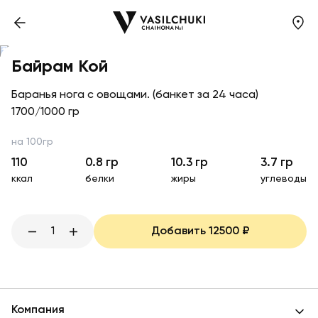
Байрам Кой
Баранья нога с овощами. (банкет за 24 часа)
1700/1000 гр
на 100гр
110
0.8
гр
10.3
гр
3.7
гр
ккал
белки
жиры
углеводы
1
Добавить
12500
₽
Компания