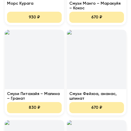
Морс Курага
Смузи Манго – Маракуйя
– Кокос
930
₽
670
₽
Смузи Питахайя – Малина
Смузи Фейхоа, ананас,
– Гранат
шпинат
830
₽
670
₽