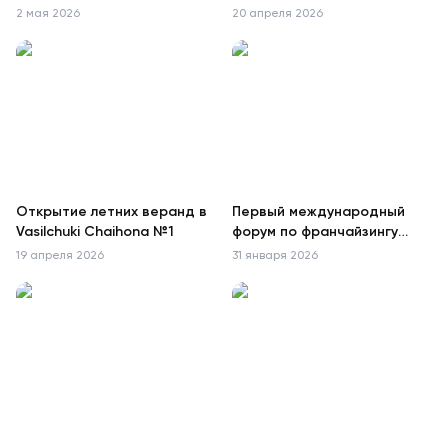
запускаются блюда с
2 мая 2026
20 апреля 2026
соусами PIKADOR
Открытие летних веранд в
Первый международный
Vasilchuki Chaihona №1
форум по франчайзингу
«Стратегия лидера»
19 апреля 2026
31 января 2026