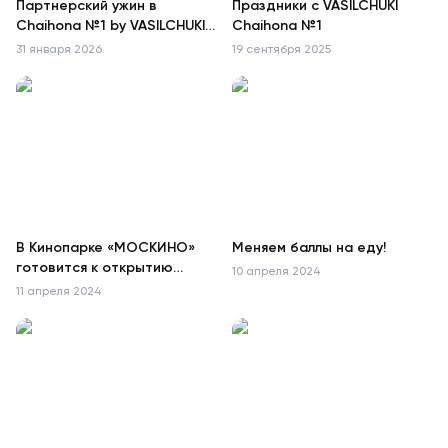
Партнерский ужин в
Праздники с VASILCHUKI
Chaihona №1 by VASILCHUKI
Chaihona №1
в «Три вокзала. Депо»
31 января 2026
19 сентября 2025
В Кинопарке «МОСКИНО»
Меняем баллы на еду!
готовится к открытию
10 апреля 2024
ресторан «ХОЛОП»
11 апреля 2024