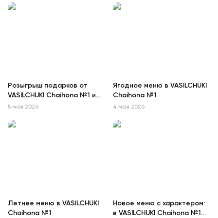
Розыгрыш подарков от
Ягодное меню в VASILCHUKI
VASILCHUKI Chaihona №1 и
Chaihona №1
ТайРай
5 мая 2026
4 мая 2026
Летнее меню в VASILCHUKI
Новое меню с характером:
Chaihona №1
в VASILCHUKI Chaihona №1