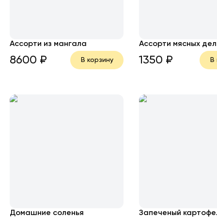
Ассорти из мангала
Ассорти мясных де
8600
₽
1350
₽
В корзину
В
Домашние соленья
Запеченый картофе