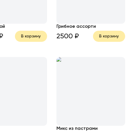
ой
Грибное ассорти
₽
2500
₽
В корзину
В корзину
Микс из пастрами