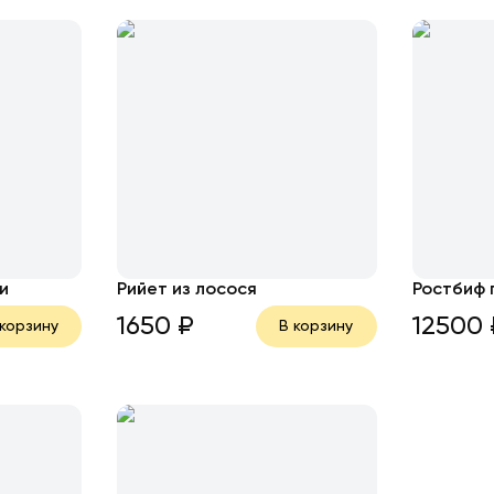
и
Рийет из лосося
Ростбиф 
1650
₽
12500
 корзину
В корзину