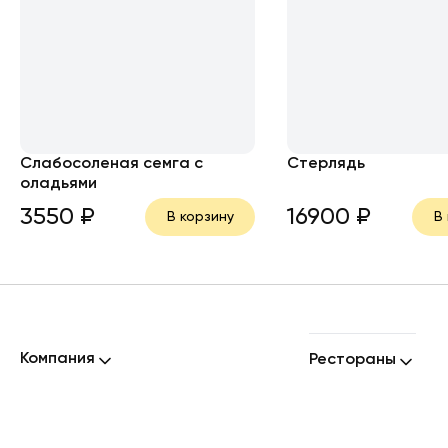
Слабосоленая семга с
Стерлядь
оладьями
3550
₽
16900
₽
В корзину
В
Компания
Рестораны