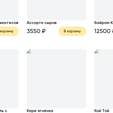
ликатесов
Ассорти сыров
Байрам К
3550
₽
12500
 корзину
В корзину
ль с
Каре ягнёнка
Кой Той