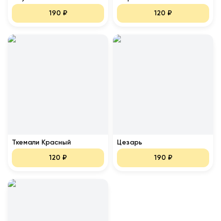
190
₽
120
₽
Ткемали Красный
Цезарь
120
₽
190
₽