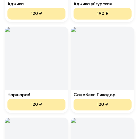
Аджика
Аджика уйгурская
120
₽
190
₽
Наршараб
Сацебели Пикадор
120
₽
120
₽