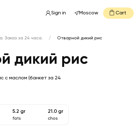
Sign in
Moscow
Cart
. Заказ за 24 часа.
/
Отварной дикий рис
й дикий рис
с с маслом (банкет за 24
5.2
gr
21.0
gr
fats
chos