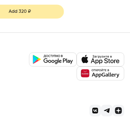
Add
320
₽