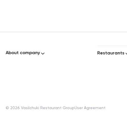
About company
Restaurants
©
2026
Vasilchuki Restaurant Group
User Agreement