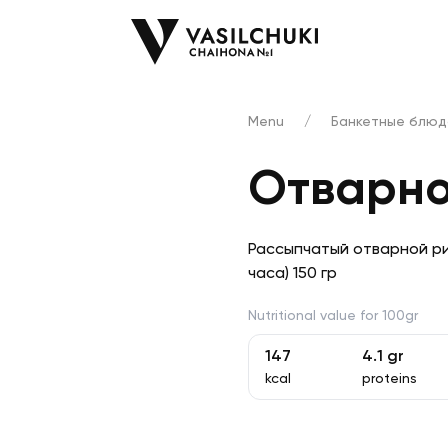
Menu
/
Банкетные блюда
Отварно
Рассыпчатый отварной ри
часа) 150 гр
Nutritional value for 100gr
147
4.1
gr
kcal
proteins