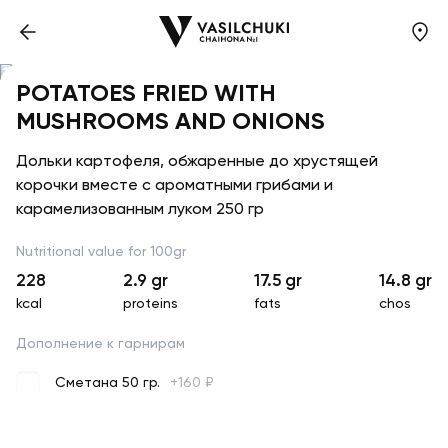
POTATOES FRIED WITH
MUSHROOMS AND ONIONS
Дольки картофеля, обжаренные до хрустящей
корочки вместе с ароматными грибами и
карамелизованным луком 250 гр
Nutritional value for 100gr
228
2.9
gr
17.5
gr
14.8
gr
kcal
proteins
fats
chos
Дополнение к гарнирам
Сметана 50 гр.
+
160
₽