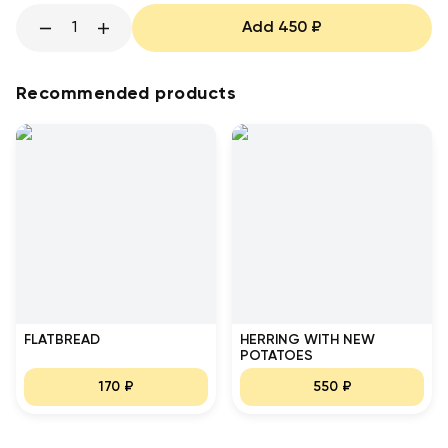
1
Add
450
₽
Recommended products
FLATBREAD
HERRING WITH NEW
POTATOES
170
₽
550
₽