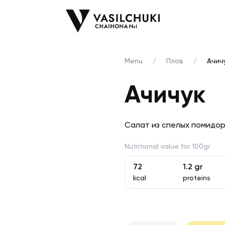
Menu
/
Плов
/
Ачич
Ачичук
Салат из спелых помидоро
Nutritional value for 100gr
72
1.2
gr
kcal
proteins