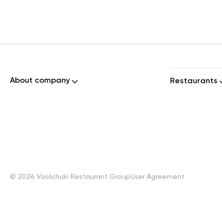
About company
Restaurants
©
2026
Vasilchuki Restaurant Group
User Agreement