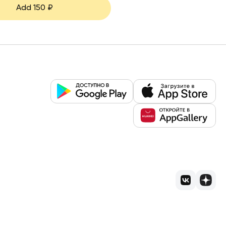
Add
150
₽