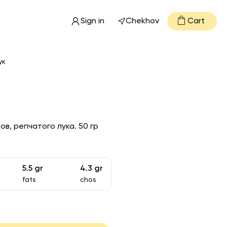
Sign in
Chekhov
Cart
ук
в, репчатого лука. 50 гр
5.5
gr
4.3
gr
fats
chos