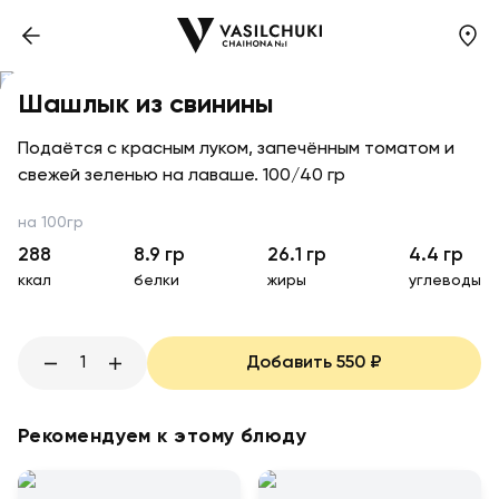
Шашлык из свинины
Подаётся с красным луком, запечённым томатом и
свежей зеленью на лаваше. 100/40 гр
на 100гр
288
8.9
гр
26.1
гр
4.4
гр
ккал
белки
жиры
углеводы
1
Добавить
550
₽
Рекомендуем к этому блюду