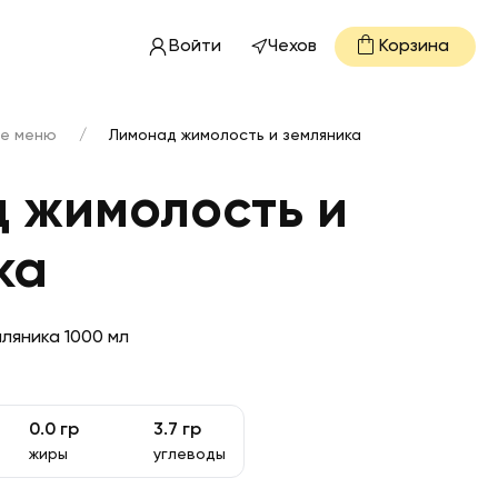
Войти
Чехов
Корзина
е меню
/
Лимонад жимолость и земляника
 жимолость и
ка
ляника 1000 мл
0.0
гр
3.7
гр
жиры
углеводы