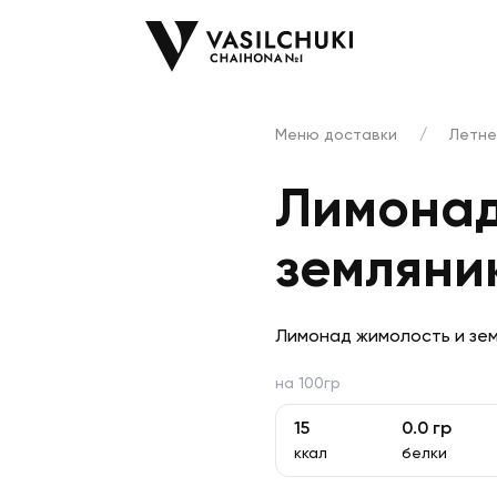
Меню доставки
/
Летне
Лимонад
земляни
Лимонад жимолость и зем
на 100гр
15
0.0
гр
ккал
белки