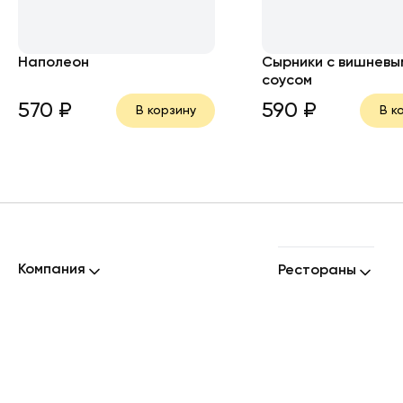
Наполеон
Сырники с вишневы
соусом
570
₽
590
₽
В корзину
В к
Компания
Рестораны