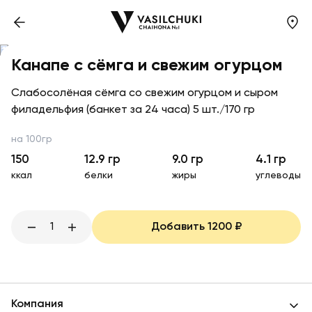
Канапе с сёмга и свежим огурцом
Слабосолёная сёмга со свежим огурцом и сыром
филадельфия (банкет за 24 часа) 5 шт./170 гр
на 100гр
150
12.9
гр
9.0
гр
4.1
гр
ккал
белки
жиры
углеводы
1
Добавить
1200
₽
Компания