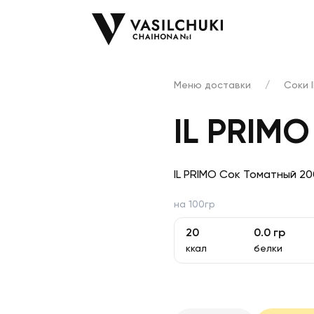
Меню доставки
/
Соки 
IL PRIM
IL PRIMO Сок Томатный 20
на 100гр
20
0.0
гр
ккал
белки