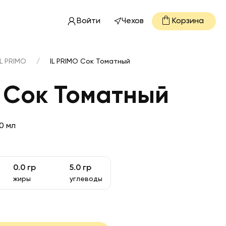
Войти
Чехов
Корзина
IL PRIMO
/
IL PRIMO Сок Томатный
O Сок Томатный
0 мл
0.0
гр
5.0
гр
жиры
углеводы