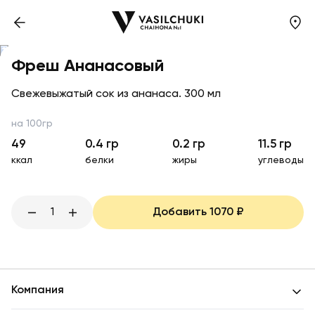
Фреш Ананасовый
Свежевыжатый сок из ананаса. 300 мл
на 100гр
49
0.4
гр
0.2
гр
11.5
гр
ккал
белки
жиры
углеводы
1
Добавить
1070
₽
Компания